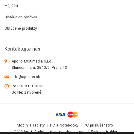
Môj účet
História objednávok
Obľúbené produkty
Kontaktujte nás
Apollo Multimedia s.r.o.,
Sluneční nám. 2540/5, Praha 13
info@apollos.sk
Po-Pia: 8.00-16.30
So-Ne: zatvorené
Mobily a Tablety
PC a Notebooky
PC príslušenstvo
TV, Video & Audio
Elektro a domácnosť
Dielňa a Hobby