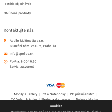
História objednávok
Obľúbené produkty
Kontaktujte nás
Apollo Multimedia s.r.o.,
Sluneční nám. 2540/5, Praha 13
info@apollos.sk
Po-Pia: 8.00-16.30
So-Ne: zatvorené
Mobily a Tablety
PC a Notebooky
PC príslušenstvo
TV, Video & Audio
Elektro a domácnosť
Dielňa a Hobby
Deti a zábava
Cookies