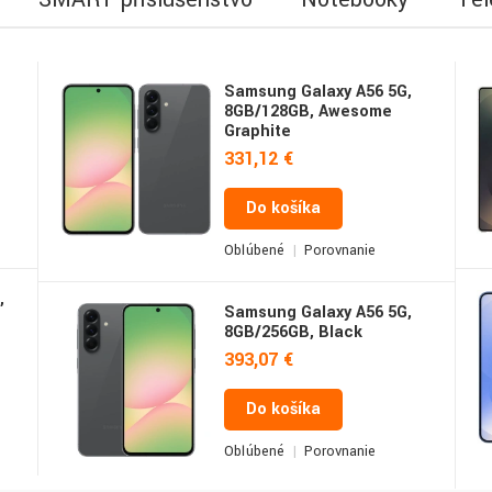
Samsung Galaxy A56 5G,
8GB/128GB, Awesome
Graphite
331,12 €
Do košíka
Obľúbené
Porovnanie
,
Samsung Galaxy A56 5G,
8GB/256GB, Black
393,07 €
Do košíka
Obľúbené
Porovnanie