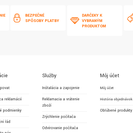
NIE
BEZPEČNÉ
DARČEKY K
SPÔSOBY PLATBY
VYBRANÝM
PRODUKTOM
ácie
Služby
Môj účet
povať
Inštalácia a zapojenie
Môj účet
ca reklamácií
Reklamacia a vrátenie
História objednávok
zboží
é podmienky
Obľúbené produkty
Zrýchlenie počítača
ní řád
Odvírovanie počítača