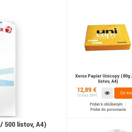
Xerox Papier Unicopy (80g 
listov, A4)
12,89 €
Do ko
10 bez DPH
Pridať k obľúbeným
Pridať do porovnania
 500 listov, A4)