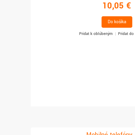
10,05 €
Do košíka
Pridať k obľúbeným
Pridať do
Mobilné telefóny