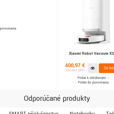
 porovnania
Xiaomi Robot Vacuum X2
400,97 €
Do ko
326 bez DPH
Pridať k obľúbeným
Pridať do porovnania
Odporúčané produkty
SMART příslušenstvo
Notebooky
Tel