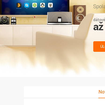
Spoľa
dátové
až
ÚL
No