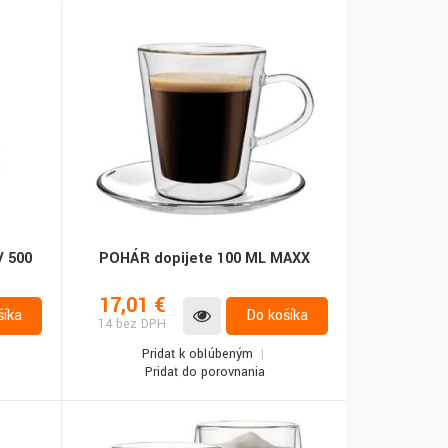
/ 500
POHÁR dopijete 100 ML MAXX
17,01 €
šíka
Do košíka
14 bez DPH
Pridať k obľúbeným
Pridať do porovnania