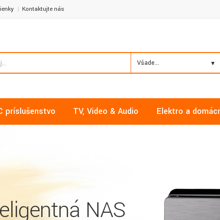
ienky
Kontaktujte nás
Všade...
C príslušenstvo
TV, Video & Audio
Elektro a domác
teligentná NAS