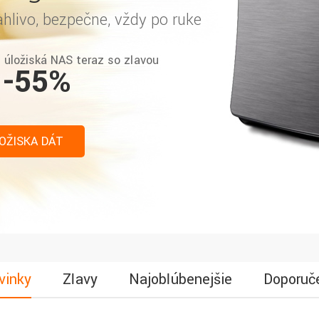
hlivo, bezpečne, vždy po ruke
 úložiská NAS teraz so zľavou
 -55%
OŽISKA DÁT
vinky
Zľavy
Najobľúbenejšie
Doporuč