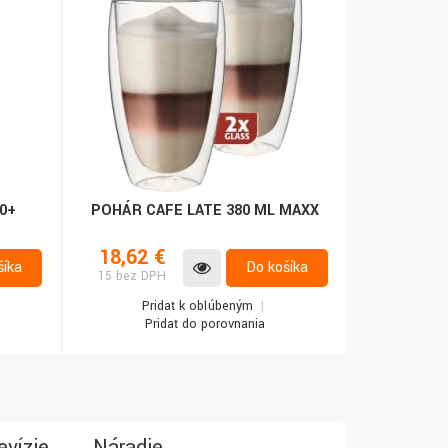
0+
POHÁR CAFE LATE 380 ML MAXX
18,62 €
šíka
Do košíka
15 bez DPH
Pridať k obľúbeným
Pridať do porovnania
evízie
Náradie