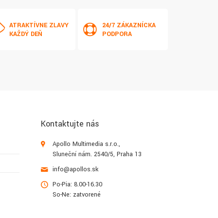
ATRAKTÍVNE ZĽAVY
24/7 ZÁKAZNÍCKA
KAŽDÝ DEŇ
PODPORA
Kontaktujte nás
Apollo Multimedia s.r.o.,
Sluneční nám. 2540/5, Praha 13
info@apollos.sk
Po-Pia: 8.00-16.30
So-Ne: zatvorené