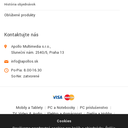
História objednávok
Obľúbené produkty
Kontaktujte nás
Apollo Multimedia s.r.o.,
Sluneční nám. 2540/5, Praha 13
info@apollos.sk
Po-Pia: 8.00-16.30
So-Ne: zatvorené
Mobily a Tablety
PC a Notebooky
PC príslušenstvo
TV, Video & Audio
Elektro a domácnosť
Dielňa a Hobby
Deti a zábava
Cookies