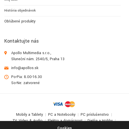
História objednávok
Obľúbené produkty
Kontaktujte nás
Apollo Multimedia s.r.o.,
Sluneční nám. 2540/5, Praha 13
info@apollos.sk
Po-Pia: 8.00-16.30
So-Ne: zatvorené
Mobily a Tablety
PC a Notebooky
PC príslušenstvo
TV, Video & Audio
Elektro a domácnosť
Dielňa a Hobby
Deti a zábava
Cookies