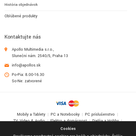
História objednávok
Obľúbené produkty
Kontaktujte nás
Apollo Multimedia s.r.o.,
Sluneční nám. 2540/5, Praha 13
info@apollos.sk
Po-Pia: 8.00-16.30
So-Ne: zatvorené
Mobily a Tablety
PC a Notebooky
PC príslušenstvo
TV, Video & Audio
Elektro a domácnosť
Dielňa a Hobby
Deti a zábava
Cookies