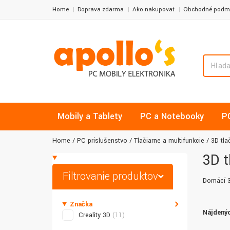
Home
Doprava zdarma
Ako nakupovať
Obchodné podm
Mobily a Tablety
PC a Notebooky
P
Home
PC príslušenstvo
Tlačiarne a multifunkcie
3D tla
3D t
Filtrovanie produktov
Domácí 3
Značka
Nájdenýc
Creality 3D
(11)