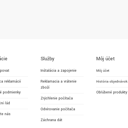
ácie
Služby
Môj účet
povať
Inštalácia a zapojenie
Môj účet
ca reklamácií
Reklamacia a vrátenie
História objednávok
zboží
é podmienky
Obľúbené produkty
Zrýchlenie počítača
ní řád
Odvírovanie počítača
jte nás
Záchrana dát