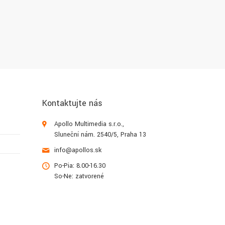
Kontaktujte nás
Apollo Multimedia s.r.o.,
Sluneční nám. 2540/5, Praha 13
info@apollos.sk
Po-Pia: 8.00-16.30
So-Ne: zatvorené