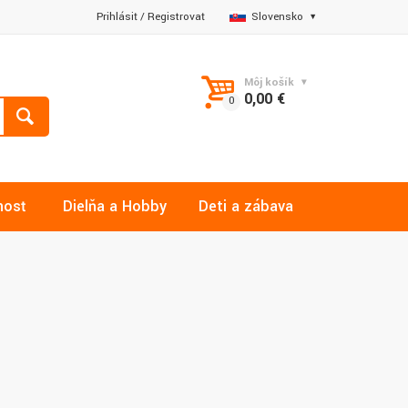
Prihlásiť
/
Registrovať
Slovensko
Môj košík
0,00 €
nosť
Dielňa a Hobby
Deti a zábava