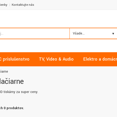
ienky
Kontaktujte nás
Všade...
C príslušenstvo
TV, Video & Audio
Elektro a domác
čiarne
lačiarne
D tiskárny za super ceny.
h 0 produktov.