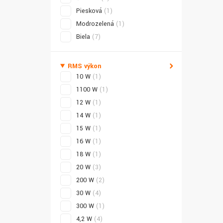
Piesková
(1)
Modrozelená
(1)
Biela
(7)
RMS výkon
10 W
(1)
1100 W
(1)
12 W
(1)
14 W
(1)
15 W
(1)
16 W
(1)
18 W
(1)
20 W
(3)
200 W
(2)
30 W
(4)
300 W
(1)
4,2 W
(4)