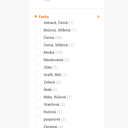
(26)
Farba
Antracit, Černá
(1)
Béžová, Stříbrná
(1)
Čierna
(36)
Černá, Stříbrná
(1)
Modrá
(10)
Maskovanie
(1)
Zlato
(1)
Grafit, Bílá
(1)
Zelená
(2)
Šedá
(1)
Máta, Růžová
(1)
Oranžová
(2)
Ružová
(1)
purpurová
(2)
Červená
(4)