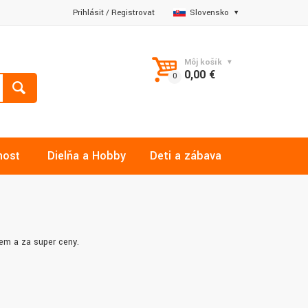
Prihlásiť
/
Registrovať
Slovensko
Môj košík
0,00 €
nosť
Dielňa a Hobby
Deti a zábava
em a za super ceny.