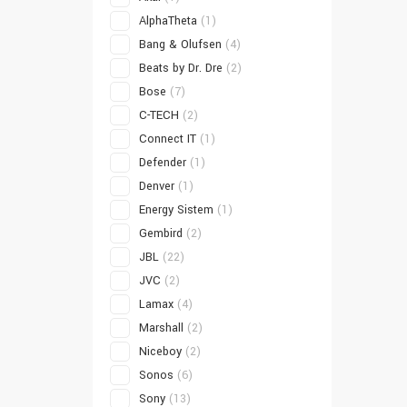
AlphaTheta
(1)
Bang & Olufsen
(4)
Beats by Dr. Dre
(2)
Bose
(7)
C-TECH
(2)
Connect IT
(1)
Defender
(1)
Denver
(1)
Energy Sistem
(1)
Gembird
(2)
JBL
(22)
JVC
(2)
Lamax
(4)
Marshall
(2)
Niceboy
(2)
Sonos
(6)
Sony
(13)