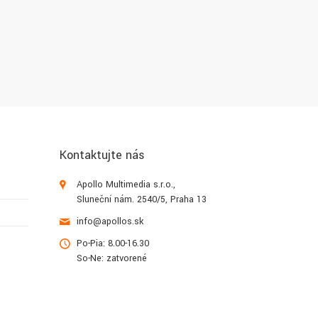
Kontaktujte nás
Apollo Multimedia s.r.o.,
Sluneční nám. 2540/5, Praha 13
info@apollos.sk
Po-Pia: 8.00-16.30
So-Ne: zatvorené