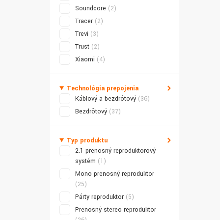
Soundcore
(2)
Tracer
(2)
Trevi
(3)
Trust
(2)
Xiaomi
(4)
Technológia prepojenia
Káblový a bezdrôtový
(36)
Bezdrôtový
(37)
Typ produktu
2.1 prenosný reproduktorový
systém
(1)
Mono prenosný reproduktor
(25)
Párty reproduktor
(5)
Prenosný stereo reproduktor