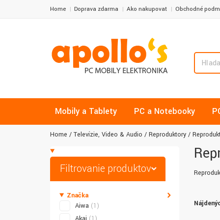
Home
Doprava zdarma
Ako nakupovať
Obchodné podm
Mobily a Tablety
PC a Notebooky
P
Home
Televízie, Video & Audio
Reproduktory
Reprodukt
Repr
Filtrovanie produktov
Reproduk
Značka
Nájdenýc
Aiwa
(1)
Akai
(1)