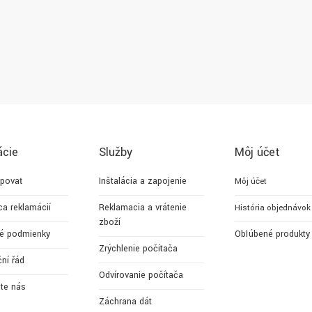
ácie
Služby
Môj účet
povať
Inštalácia a zapojenie
Môj účet
ca reklamácií
Reklamacia a vrátenie
História objednávok
zboží
é podmienky
Obľúbené produkty
Zrýchlenie počítača
ní řád
Odvírovanie počítača
jte nás
Záchrana dát