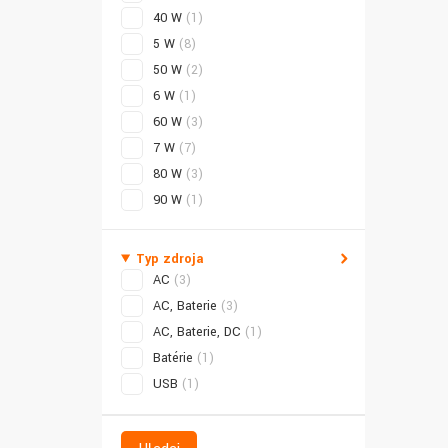
40 W
(1)
5 W
(8)
50 W
(2)
6 W
(1)
60 W
(3)
7 W
(7)
80 W
(3)
90 W
(1)
Typ zdroja
AC
(3)
AC, Baterie
(3)
AC, Baterie, DC
(1)
Batérie
(1)
USB
(1)