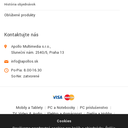
História objednávok
Obľúbené produkty
Kontaktujte nás
Apollo Multimedia s.r.o.,
Sluneční nám. 2540/5, Praha 13
info@apollos.sk
Po-Pia: 8.00-16.30
So-Ne: zatvorené
Mobily a Tablety
PC a Notebooky
PC príslušenstvo
TV, Video & Audio
Elektro a domácnosť
Dielňa a Hobby
Deti a zábava
Cookies