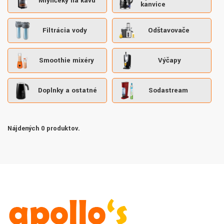
Mlynčeky na kávu
kanvice
Filtrácia vody
Odšťavovače
Smoothie mixéry
Výčapy
Doplnky a ostatné
Sodastream
Nájdených 0 produktov.