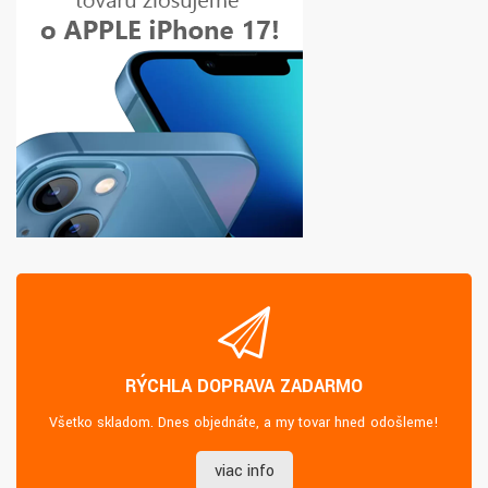
RÝCHLA DOPRAVA ZADARMO
Všetko skladom. Dnes objednáte, a my tovar hneď odošleme!
viac info