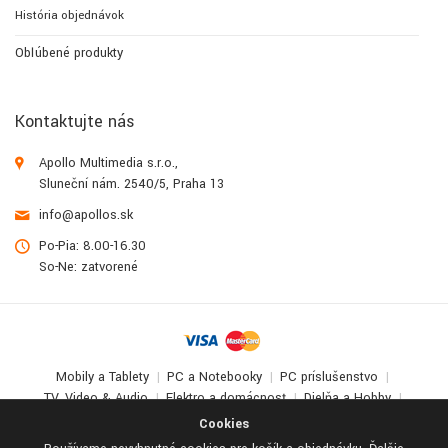
História objednávok
Obľúbené produkty
Kontaktujte nás
Apollo Multimedia s.r.o.,
Sluneční nám. 2540/5, Praha 13
info@apollos.sk
Po-Pia: 8.00-16.30
So-Ne: zatvorené
Mobily a Tablety
PC a Notebooky
PC príslušenstvo
TV, Video & Audio
Elektro a domácnosť
Dielňa a Hobby
Deti a zábava
Cookies