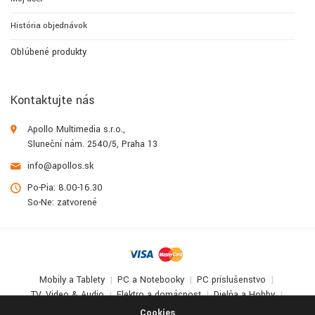
História objednávok
Obľúbené produkty
Kontaktujte nás
Apollo Multimedia s.r.o.,
Sluneční nám. 2540/5, Praha 13
info@apollos.sk
Po-Pia: 8.00-16.30
So-Ne: zatvorené
Mobily a Tablety
PC a Notebooky
PC príslušenstvo
TV, Video & Audio
Elektro a domácnosť
Dielňa a Hobby
Deti a zábava
Cookies