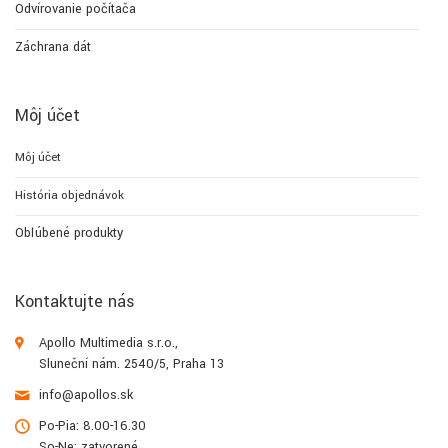
Odvírovanie počítača
Záchrana dát
Môj účet
Môj účet
História objednávok
Obľúbené produkty
Kontaktujte nás
Apollo Multimedia s.r.o.,
Sluneční nám. 2540/5, Praha 13
info@apollos.sk
Po-Pia: 8.00-16.30
So-Ne: zatvorené