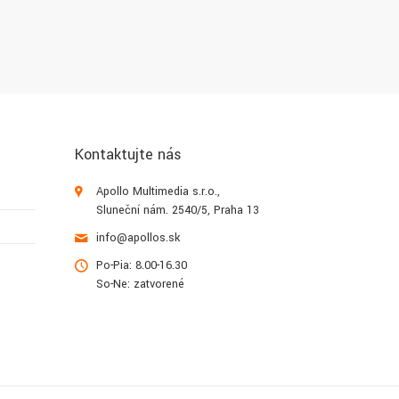
Kontaktujte nás
Apollo Multimedia s.r.o.,
Sluneční nám. 2540/5, Praha 13
info@apollos.sk
Po-Pia: 8.00-16.30
So-Ne: zatvorené