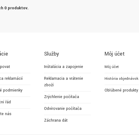
h 0 produktov.
ácie
Služby
Môj účet
povať
Inštalácia a zapojenie
Môj účet
ca reklamácií
Reklamacia a vrátenie
História objednávok
zboží
é podmienky
Obľúbené produkty
Zrýchlenie počítača
ní řád
Odvírovanie počítača
jte nás
Záchrana dát