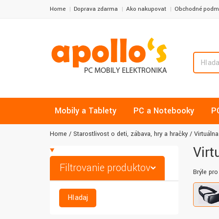
Home
Doprava zdarma
Ako nakupovať
Obchodné podm
Mobily a Tablety
PC a Notebooky
P
Home
Starostlivosť o deti, zábava, hry a hračky
Virtuálna
Virt
Filtrovanie produktov
Brýle pro
Hľadaj