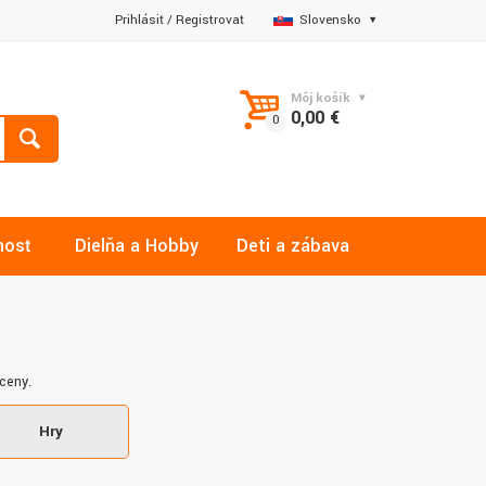
Prihlásiť
/
Registrovať
Slovensko
Môj košík
0,00 €
nosť
Dielňa a Hobby
Deti a zábava
 ceny.
Hry