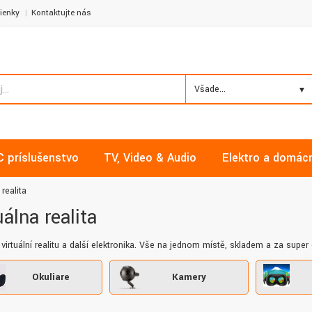
ienky
Kontaktujte nás
Všade...
C príslušenstvo
TV, Video & Audio
Elektro a domác
 realita
uálna realita
 virtuální realitu a další elektronika. Vše na jednom místě, skladem a za super
Okuliare
Kamery