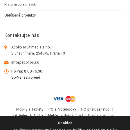
História objednávok
Obľúbené produkty
Kontaktujte nás
Apollo Multimedia s.r.o.,
Sluneční nám. 2540/5, Praha 13
info@apollos.sk
Po-Pia: 8.00-16.30
So-Ne: zatvorené
Mobily a Tablety
PC a Notebooky
PC príslušenstvo
TV, Video & Audio
Elektro a domácnosť
Dielňa a Hobby
Deti a zábava
Cookies