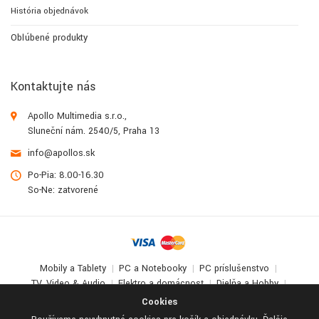
História objednávok
Obľúbené produkty
Kontaktujte nás
Apollo Multimedia s.r.o.,
Sluneční nám. 2540/5, Praha 13
info@apollos.sk
Po-Pia: 8.00-16.30
So-Ne: zatvorené
Mobily a Tablety
PC a Notebooky
PC príslušenstvo
TV, Video & Audio
Elektro a domácnosť
Dielňa a Hobby
Deti a zábava
Cookies