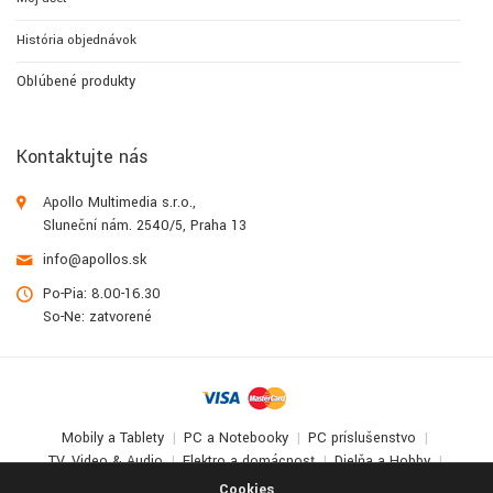
História objednávok
Obľúbené produkty
Kontaktujte nás
Apollo Multimedia s.r.o.,
Sluneční nám. 2540/5, Praha 13
info@apollos.sk
Po-Pia: 8.00-16.30
So-Ne: zatvorené
Mobily a Tablety
PC a Notebooky
PC príslušenstvo
TV, Video & Audio
Elektro a domácnosť
Dielňa a Hobby
Deti a zábava
Cookies