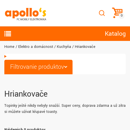
Katalog
Home
Elektro a domácnosť
Kuchyňa
Hriankovače
Filtrovanie produktov
Hriankovače
Topinky ještě nikdy nebyly snažší. Super ceny, doprava zdarma a už zítra
si můžete užívat křupavé toasty.
Nájdených 0 produktov.