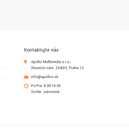
Kontaktujte nás
Apollo Multimedia s.r.o.,
Sluneční nám. 2540/5, Praha 13
info@apollos.sk
Po-Pia: 8.00-16.30
So-Ne: zatvorené