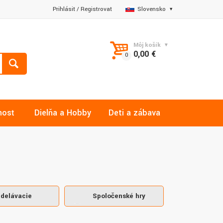
Prihlásiť
/
Registrovať
Slovensko
Môj košík
0,00 €
nosť
Dielňa a Hobby
Deti a zábava
delávacie
Spoločenské hry