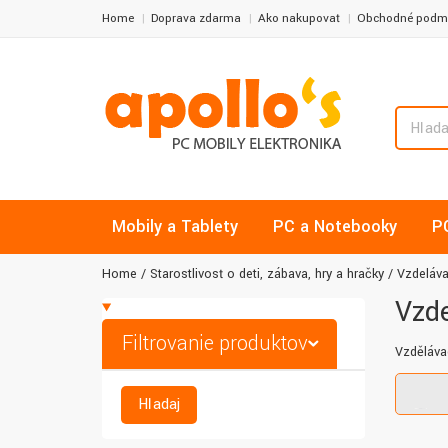
Home
Doprava zdarma
Ako nakupovať
Obchodné podm
Mobily a Tablety
PC a Notebooky
P
Home
Starostlivosť o deti, zábava, hry a hračky
Vzdeláva
Vzde
Filtrovanie produktov
Vzdělávac
Hľadaj