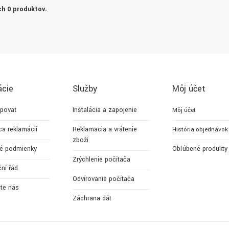
h 0 produktov.
ácie
Služby
Môj účet
povať
Inštalácia a zapojenie
Môj účet
ca reklamácií
Reklamacia a vrátenie
História objednávok
zboží
é podmienky
Obľúbené produkty
Zrýchlenie počítača
ní řád
Odvírovanie počítača
jte nás
Záchrana dát