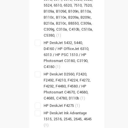
5524, 6510, 6520, 7510, 7520,
B109a, B109d, B109n, B110a,
B110c, B110e, B209a, B209c,
B210a, B210c, B8550, C309a,
C309g, C310a, C410b, C510a,
C5380,
(1)
HP DeskJet 5432, 5440,
D4160 / HP OfficeJet 6310,
6313 / HP PSC 1510 / HP
Photosmart C3180, C3190,
C4180
(1)
HP DeskJet D2560, F2420,
F2492, F4210, F4224, F4272,
F4292, F4480, F4580 / HP
Photosmart C4670, C4680,
C4685, C4780, D110b
(1)
HP DeskJet F4275
(1)
HP DeskJet Ink Advantage
1515, 2516, 2545, 2645, 4645
(1)