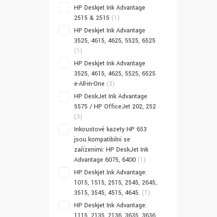
HP Deskjet Ink Advantage
2515 & 2515
(1)
HP Deskjet Ink Advantage
3525, 4615, 4625, 5525, 6525
(1)
HP Deskjet Ink Advantage
3525, 4615, 4625, 5525, 6525
e-All-in-One
(3)
HP DeskJet Ink Advantage
5575 / HP OfficeJet 202, 252
(3)
Inkoustové kazety HP 653
jsou kompatibilní se
zařízeními: HP DeskJet Ink
Advantage 6075, 6400
(1)
HP Deskjet Ink Advantage:
1015, 1515, 2515, 2545, 2645,
3515, 3545, 4515, 4645.
(1)
HP Deskjet Ink Advantage:
1115, 2135, 2136, 3635, 3636,