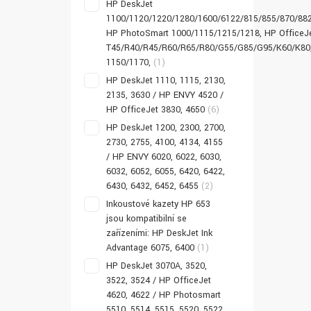
HP DeskJet
1100/1120/1220/1280/1600/6122/815/855/870/882
HP PhotoSmart 1000/1115/1215/1218, HP OfficeJ
T45/R40/R45/R60/R65/R80/G55/G85/G95/K60/K80,
1150/1170,
(1)
HP DeskJet 1110, 1115, 2130,
2135, 3630 / HP ENVY 4520 /
HP OfficeJet 3830, 4650
(6)
HP DeskJet 1200, 2300, 2700,
2730, 2755, 4100, 4134, 4155
/ HP ENVY 6020, 6022, 6030,
6032, 6052, 6055, 6420, 6422,
6430, 6432, 6452, 6455
(2)
Inkoustové kazety HP 653
jsou kompatibilní se
zařízeními: HP DeskJet Ink
Advantage 6075, 6400
(1)
HP DeskJet 3070A, 3520,
3522, 3524 / HP OfficeJet
4620, 4622 / HP Photosmart
5510, 5514, 5515, 5520, 5522,