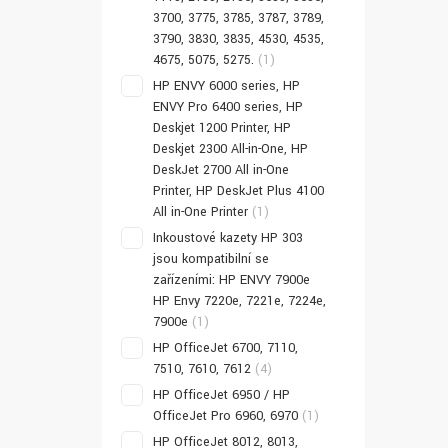
3700, 3775, 3785, 3787, 3789,
3790, 3830, 3835, 4530, 4535,
4675, 5075, 5275.
(1)
HP ENVY 6000 series, HP
ENVY Pro 6400 series, HP
Deskjet 1200 Printer, HP
Deskjet 2300 All-in-One, HP
DeskJet 2700 All in-One
Printer, HP DeskJet Plus 4100
All in-One Printer
(1)
Inkoustové kazety HP 303
jsou kompatibilní se
zařízeními: HP ENVY 7900e
HP Envy 7220e, 7221e, 7224e,
7900e
(1)
HP OfficeJet 6700, 7110,
7510, 7610, 7612
(4)
HP OfficeJet 6950 / HP
OfficeJet Pro 6960, 6970
(1)
HP OfficeJet 8012, 8013,