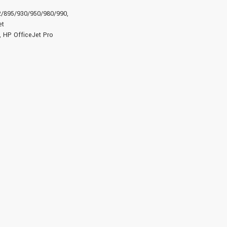
/895/930/950/980/990,
et
 HP OfficeJet Pro