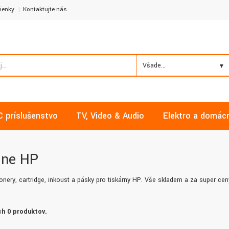
ienky
Kontaktujte nás
Všade...
C príslušenstvo
TV, Video & Audio
Elektro a domác
lne HP
onery, cartridge, inkoust a pásky pro tiskárny HP. Vše skladem a za super cen
h 0 produktov.