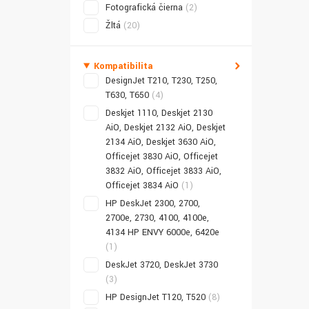
Fotografická čierna
(2)
Žltá
(20)
Kompatibilita
DesignJet T210, T230, T250,
T630, T650
(4)
Deskjet 1110, Deskjet 2130
AiO, Deskjet 2132 AiO, Deskjet
2134 AiO, Deskjet 3630 AiO,
Officejet 3830 AiO, Officejet
3832 AiO, Officejet 3833 AiO,
Officejet 3834 AiO
(1)
HP DeskJet 2300, 2700,
2700e, 2730, 4100, 4100e,
4134 HP ENVY 6000e, 6420e
(1)
DeskJet 3720, DeskJet 3730
(3)
HP DesignJet T120, T520
(8)