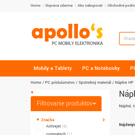
Home
Doprava zdarma
Ako nakupovať
Obchodné podm
Mobily a Tablety
PC a Notebooky
P
Home
PC príslušenstvo
Spotrebný materiál
Náplne HP
Náp
Filtrovanie produktov
Náplně, t
Značka
Nájdenýc
Activejet
(6)
compatech
(1)