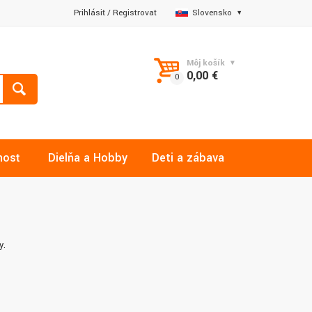
Prihlásiť
/
Registrovať
Slovensko
Môj košík
0,00 €
nosť
Dielňa a Hobby
Deti a zábava
y.