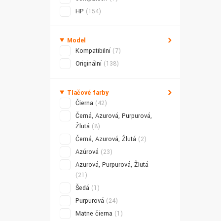
HP
(154)
Model
Kompatibilní
(7)
Originální
(138)
Tlačové farby
Čierna
(42)
Černá, Azurová, Purpurová,
Žlutá
(8)
Černá, Azurová, Žlutá
(2)
Azúrová
(23)
Azurová, Purpurová, Žlutá
(21)
Šedá
(1)
Purpurová
(24)
Matne čierna
(1)