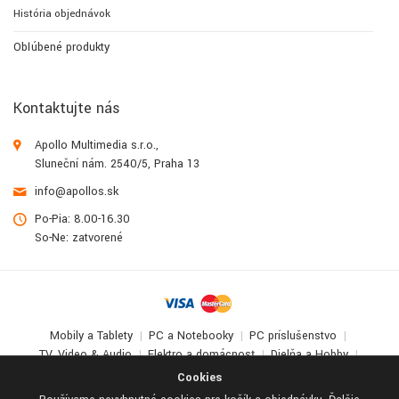
História objednávok
Obľúbené produkty
Kontaktujte nás
Apollo Multimedia s.r.o.,
Sluneční nám. 2540/5, Praha 13
info@apollos.sk
Po-Pia: 8.00-16.30
So-Ne: zatvorené
Mobily a Tablety
PC a Notebooky
PC príslušenstvo
TV, Video & Audio
Elektro a domácnosť
Dielňa a Hobby
Deti a zábava
Cookies