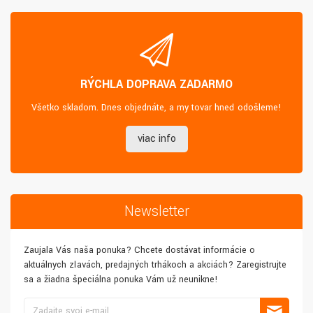
RÝCHLA DOPRAVA ZADARMO
Všetko skladom. Dnes objednáte, a my tovar hneď odošleme!
viac info
Newsletter
Zaujala Vás naša ponuka? Chcete dostávať informácie o
aktuálnych zľavách, predajných trhákoch a akciách? Zaregistrujte
sa a žiadna špeciálna ponuka Vám už neunikne!