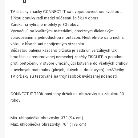
TV držiaky značky CONNECT IT sa svojou povestnou kvalitou a
šírkou ponuky radí medzi súčasnú špičku v obore.
Záruka na vybrané modely je 30 rokov.
Vyznačujú sa kvalitnými materiálmi, precíznym dielenským
spracovaním a jednoduchou montážou. Nestretnete sa u nich s
vôľou v kĺboch ​​ani nepríjemným vŕzganím.
Súčasťou balenia každého držiaka je sada univerzálnych UX
hmoždiniek renomovanej nemeckej značky FISCHER s poistkou
proti pretočeniu v otvore umožňujúci kotvenie do všetkých druhov
stavebných materiálov (plných, dutých aj doskových). br>Všetky
TV držiaky sú testované na trojnásobok uvádzanej nosnosti.
CONNECT IT T3BK nástenný držiak na obrazovky so zárukou 30
rokov
Min. uhlopriečka obrazovky: 37" (94 cm)
Max. uhlopriečka obrazovky: 70" (178 cm)