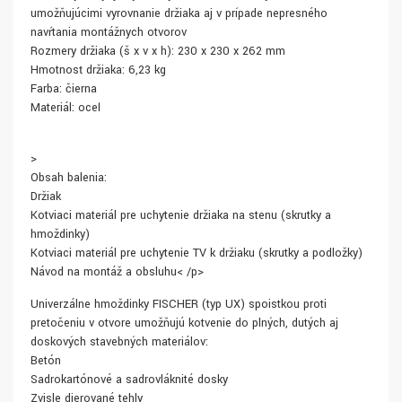
umožňujúcimi vyrovnanie držiaka aj v prípade nepresného
navŕtania montážnych otvorov
Rozmery držiaka (š x v x h): 230 x 230 x 262 mm
Hmotnosť držiaka: 6,23 kg
Farba: čierna
Materiál: oceľ
>
Obsah balenia:
Držiak
Kotviaci materiál pre uchytenie držiaka na stenu (skrutky a
hmoždinky)
Kotviaci materiál pre uchytenie TV k držiaku (skrutky a podložky)
Návod na montáž a obsluhu< /p>
Univerzálne hmoždinky FISCHER (typ UX) spoistkou proti
pretočeniu v otvore umožňujú kotvenie do plných, dutých aj
doskových stavebných materiálov:
Betón
Sadrokartónové a sadrovláknité dosky
Zvisle dierované tehly