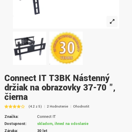
Connect IT T3BK Nástenný
držiak na obrazovky 37-70 ",
čierna
(4.2 z 5)
2 Hodnotenie
Ohodnotiť
Značka:
Connect IT
Dostupnosť:
skladom, ihneď na odoslanie
Záruka:
30 let