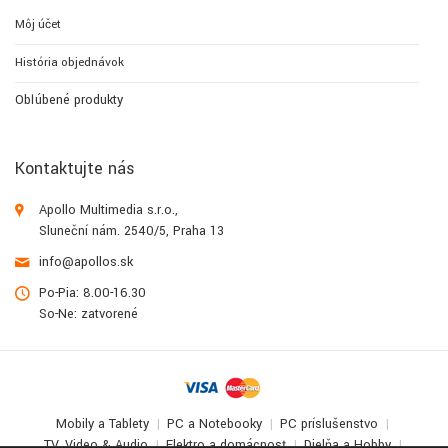
Môj účet
História objednávok
Obľúbené produkty
Kontaktujte nás
Apollo Multimedia s.r.o.,
Sluneční nám. 2540/5, Praha 13
info@apollos.sk
Po-Pia: 8.00-16.30
So-Ne: zatvorené
Mobily a Tablety
PC a Notebooky
PC príslušenstvo
TV, Video & Audio
Elektro a domácnosť
Dielňa a Hobby