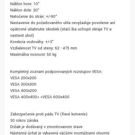
Náklon hore: 10°
Náklon dole: 20°
Natočenie do strán: +/-90°
Nastavenie do požadovaného uhla nevyžaduje povolenie ani
opätovné utiahnutie skrutiek (stačí iba uchopiť okraje TV a
nastaviť uhol)
Korekcia vodováhy: +/-3°
Vzdialenosť TV od steny: 62 - 475 mm
Maximálna nosnosť: 50 kg
Kompletný zoznam podporovaných rozstupov VESA:
VESA 200x200
VESA 300x300
VESA 400x200
VESA 400x400< >VESA 600x400
Zabezpečenie proti pádu TV (fixné kotvenie)
30 rokov záruka
Držiak je dodávaný v zmontovanom stave
Nástenný úchyt je vybavený väčšími montážnymi otvormi