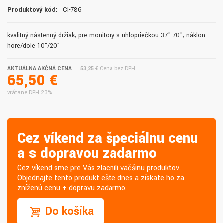
Produktový kód:
CI-786
kvalitný nástenný držiak; pre monitory s uhlopriečkou 37"-70"; náklon
hore/dole 10°/20°
AKTUÁLNA AKČNÁ CENA
53,25 €
Cena bez DPH
65,50 €
vrátane DPH 23%
Cez víkend za špeciálnu cenu
a s dopravou zadarmo
Cez víkend sme pre Vás zlacnili väčšinu produktov.
Objednajte tento produkt ešte dnes a získate ho za
zníženú cenu + dopravu zadarmo.
Do košíka