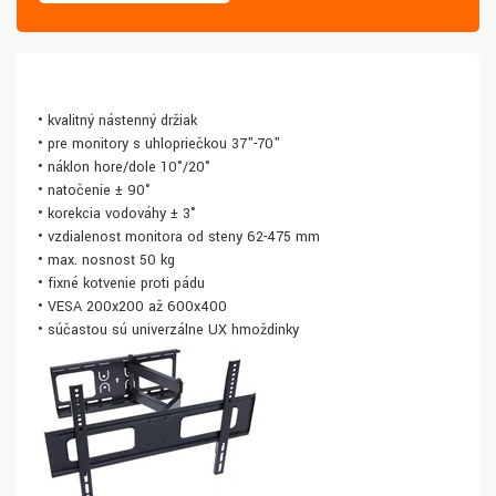
• kvalitný nástenný držiak
• pre monitory s uhlopriečkou 37"-70"
• náklon hore/dole 10°/20°
• natočenie ± 90°
• korekcia vodováhy ± 3°
• vzdialenosť monitora od steny 62-475 mm
• max. nosnosť 50 kg
• fixné kotvenie proti pádu
• VESA 200x200 až 600x400
• súčasťou sú univerzálne UX hmoždinky