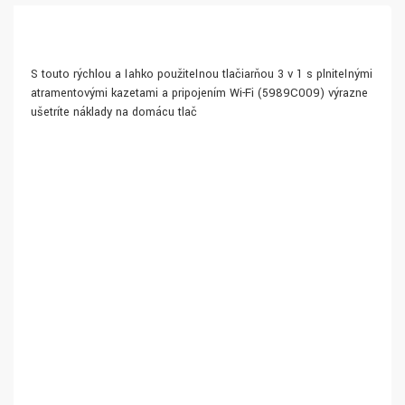
S touto rýchlou a ľahko použiteľnou tlačiarňou 3 v 1 s plniteľnými
atramentovými kazetami a pripojením Wi-Fi (5989C009) výrazne
ušetríte náklady na domácu tlač