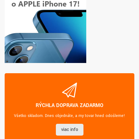
RÝCHLA DOPRAVA ZADARMO
Všetko skladom. Dnes objednáte, a my tovar hneď odošleme!
viac info