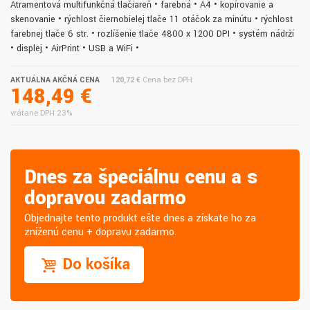
Atramentová multifunkčná tlačiareň • farebná • A4 • kopírovanie a
skenovanie • rýchlosť čiernobielej tlače 11 otáčok za minútu • rýchlosť
farebnej tlače 6 str. • rozlíšenie tlače 4800 x 1200 DPI • systém nádrží
• displej • AirPrint • USB a WiFi •
AKTUÁLNA AKČNÁ CENA
120,72 €
Cena bez DPH
148,49 €
vrátane DPH 23%
Dnes za špeciálnu cenu a s
dopravou zadarmo
Objednajte tento produkt ešte dnes a získate ho za
zníženú cenu + dopravu zadarmo.
Do košíka