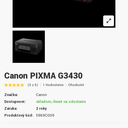
Canon PIXMA G3430
(5 z 5)
1 Hodnotenie
Ohodnotiť
Značka:
Canon
Dostupnosť:
skladom, ihneď na odoslanie
Záruka:
2 roky
Produktový kód:
5989C009