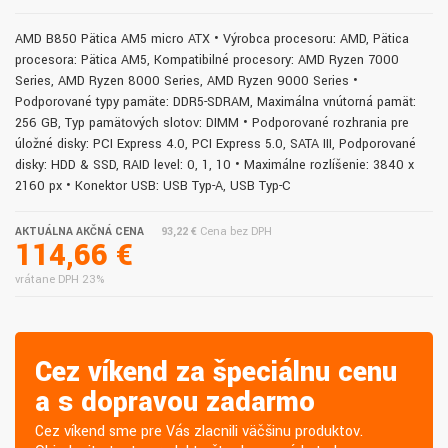
AMD B850 Pätica AM5 micro ATX • Výrobca procesoru: AMD, Pätica
procesora: Pätica AM5, Kompatibilné procesory: AMD Ryzen 7000
Series, AMD Ryzen 8000 Series, AMD Ryzen 9000 Series •
Podporované typy pamäte: DDR5-SDRAM, Maximálna vnútorná pamäť:
256 GB, Typ pamäťových slotov: DIMM • Podporované rozhrania pre
úložné disky: PCI Express 4.0, PCI Express 5.0, SATA III, Podporované
disky: HDD & SSD, RAID level: 0, 1, 10 • Maximálne rozlíšenie: 3840 x
2160 px • Konektor USB: USB Typ-A, USB Typ-C
AKTUÁLNA AKČNÁ CENA
93,22 €
Cena bez DPH
114,66 €
vrátane DPH 23%
Cez víkend za špeciálnu cenu
a s dopravou zadarmo
Cez víkend sme pre Vás zlacnili väčšinu produktov.