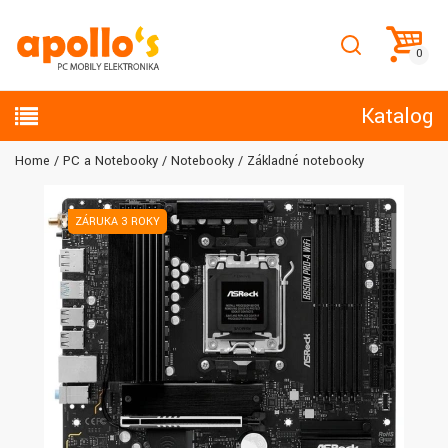
Katalog
Home
PC a Notebooky
Notebooky
Základné notebooky
ZÁRUKA 3 ROKY