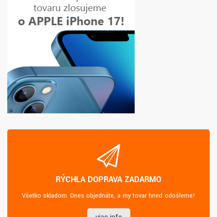
RÝCHLA DOPRAVA ZADARMO
Všetko skladom. Dnes objednáte, a my tovar hneď odošleme!