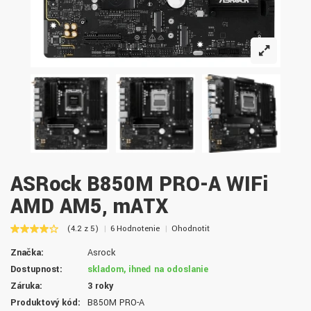
ASRock B850M PRO-A WIFi
AMD AM5, mATX
(4.2 z 5)
6 Hodnotenie
Ohodnotiť
Značka:
Asrock
Dostupnosť:
skladom, ihneď na odoslanie
Záruka:
3 roky
Produktový kód:
B850M PRO-A