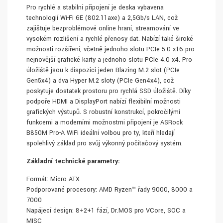
Pro rychlé a stabilní připojení je deska vybavena
technologií Wi-Fi 6E (802.11axe) a 2,5Gb/s LAN, což
zajišťuje bezproblémové online hraní, streamování ve
vysokém rozlišení a rychlé přenosy dat. Nabízí také široké
možnosti rozšíření, včetně jednoho slotu PCIe 5.0 x16 pro
nejnovější grafické karty a jednoho slotu PCIe 4.0 x4. Pro
úložiště jsou k dispozici jeden Blazing M.2 slot (PCIe
Gen5x4) a dva Hyper M.2 sloty (PCIe Gen4x4), což
poskytuje dostatek prostoru pro rychlá SSD úložiště. Díky
podpoře HDMI a DisplayPort nabízí flexibilní možnosti
grafických výstupů. S robustní konstrukcí, pokročilými
funkcemi a moderními možnostmi připojení je ASRock
B850M Pro-A WiFi ideální volbou pro ty, kteří hledají
spolehlivý základ pro svůj výkonný počítačový systém.
Základní technické parametry:
Formát: Micro ATX
Podporované procesory: AMD Ryzen™ řady 9000, 8000 a
7000
Napájecí design: 8+2+1 fází, Dr.MOS pro VCore, SOC a
MISC