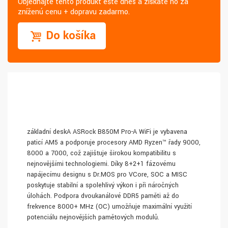
Objednajte tento produkt ešte dnes a získate ho za
zníženú cenu + dopravu zadarmo.
Do košíka
základní deskA ASRock B850M Pro-A WiFi je vybavena
paticí AM5 a podporuje procesory AMD Ryzen™ řady 9000,
8000 a 7000, což zajišťuje širokou kompatibilitu s
nejnovějšími technologiemi. Díky 8+2+1 fázovému
napájecímu designu s Dr.MOS pro VCore, SOC a MISC
poskytuje stabilní a spolehlivý výkon i při náročných
úlohách. Podpora dvoukanálové DDR5 paměti až do
frekvence 8000+ MHz (OC) umožňuje maximální využití
potenciálu nejnovějších paměťových modulů.