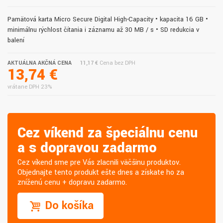
Pamäťová karta Micro Secure Digital High-Capacity • kapacita 16 GB •
minimálnu rýchlosť čítania i záznamu až 30 MB / s • SD redukcia v
balení
AKTUÁLNA AKČNÁ CENA
11,17 €
Cena bez DPH
13,74 €
vrátane DPH 23%
Cez víkend za špeciálnu cenu
a s dopravou zadarmo
Cez víkend sme pre Vás zlacnili väčšinu produktov.
Objednajte tento produkt ešte dnes a získate ho za
zníženú cenu + dopravu zadarmo.
Do košíka