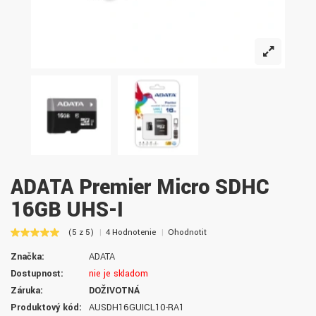
ADATA Premier Micro SDHC
16GB UHS-I
(5 z 5)
4 Hodnotenie
Ohodnotiť
Značka:
ADATA
Dostupnosť:
nie je skladom
Záruka:
DOŽIVOTNÁ
Produktový kód:
AUSDH16GUICL10-RA1