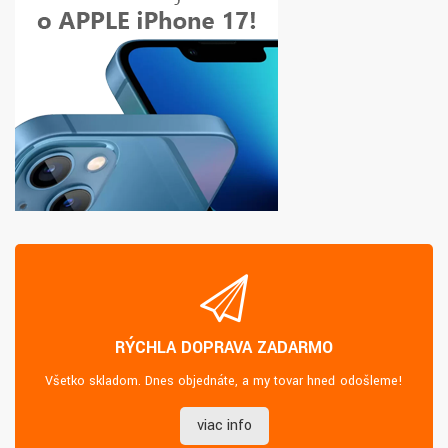
RÝCHLA DOPRAVA ZADARMO
Všetko skladom. Dnes objednáte, a my tovar hneď odošleme!
viac info