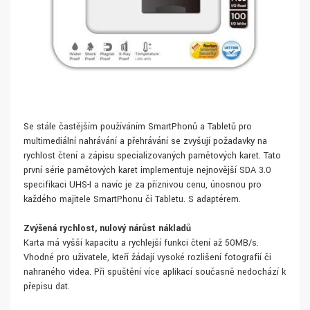
Se stále častějším používáním SmartPhonů a Tabletů pro
multimediální nahrávání a přehrávání se zvyšují požadavky na
rychlost čtení a zápisu specializovaných paměťových karet. Tato
první série paměťových karet implementuje nejnovější SDA 3.0
specifikaci UHS-I a navíc je za příznivou cenu, únosnou pro
každého majitele SmartPhonu či Tabletu. S adaptérem.
Zvýšená rychlost, nulový nárůst nákladů
Karta má vyšší kapacitu a rychlejší funkci čtení až 50MB/s.
Vhodné pro uživatele, kteří žádají vysoké rozlišení fotografií či
nahraného videa. Při spuštění více aplikací současně nedochází k
přepisu dat.