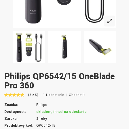
Philips QP6542/15 OneBlade
Pro 360
(5 z 5)
1 Hodnotenie
Ohodnotiť
Značka:
Philips
Dostupnosť:
skladom, ihneď na odoslanie
Záruka:
2 roky
Produktový kód:
QP6542/15