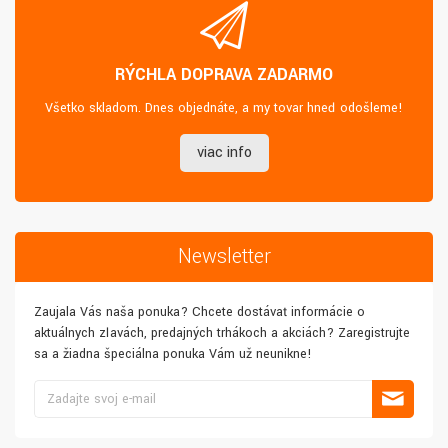
RÝCHLA DOPRAVA ZADARMO
Všetko skladom. Dnes objednáte, a my tovar hneď odošleme!
viac info
Newsletter
Zaujala Vás naša ponuka? Chcete dostávať informácie o
aktuálnych zľavách, predajných trhákoch a akciách? Zaregistrujte
sa a žiadna špeciálna ponuka Vám už neunikne!