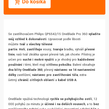
Do košíka
Se zastřihovačem Philips QP6542/15 OneBlade Pro 360
vyladíte
svůj vzhled k dokonalosti
. Upravovat podle libosti
můžete
tvář
a
všechny tělesné
partie
.
Holí
,
zastřihuje
vousy,
tvaruje
bradku, vytváří
přesné
linie
, vaši tvář zkrátka upraví přesně tak, jak chcete. Přístroj je
určen pro
suché i mokré
využití
a je vhodný pro
každodenní
používání
i těmi, kteří mají
citlivou pokožku
. Balení obsahuje
dva břity OneBlade 360
, přesný
nástavec se 14 nastaveními
délky
zastřižení,
nástavec pro zastřihování těla
, extra
šetrný
chránič citlivých oblastí
a
kabel USB-A
.
OneBlade využívá technologii
rychle se pohybujícího ostří
, 12
000 pohybů za minutu je
účinné i na delších vousech
, a to
bez