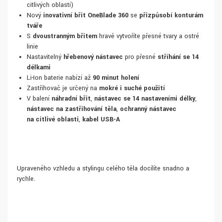
citlivých oblastí)
Nový
inovativní břit OneBlade 360
se
přizpůsobí konturám
tváře
S
dvoustranným břitem
hravě vytvoříte přesné tvary a ostré
linie
Nastavitelný
hřebenový nástavec
pro přesné
stříhání se 14
délkami
Li-Ion baterie nabízí až
90 minut holení
Zastřihovač je určený na
mokré i suché použití
V balení
náhradní břit
,
nástavec se 14 nastaveními délky
,
nástavec na zastřihování těla
,
ochranný nástavec
na citlivé oblasti
,
kabel USB-A
Upraveného vzhledu a stylingu celého těla docílíte snadno a
rychle.