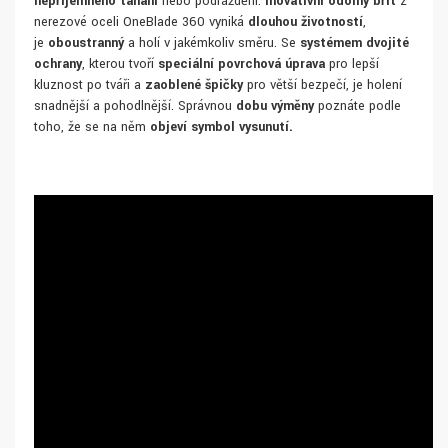
nepříjemného tahání
nebo podráždění.
Inovativní odolný břit
z
nerezové oceli OneBlade 360 vyniká
dlouhou životností
,
je
oboustranný
a holí v jakémkoliv směru. Se
systémem dvojité
ochrany
, kterou tvoří
speciální povrchová úprava
pro lepší
kluznost po tváři a
zaoblené špičky
pro větší bezpečí, je holení
snadnější a pohodlnější. Správnou
dobu výměny
poznáte podle
toho, že se na něm
objeví symbol vysunutí.