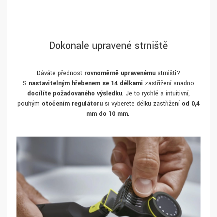
Dokonale upravené strniště
Dáváte přednost
rovnoměrně upravenému
strništi?
S
nastavitelným hřebenem se 14 délkami
zastřižení snadno
docílíte požadovaného výsledku
. Je to rychlé a intuitivní,
pouhým
otočením regulátoru
si vyberete délku zastřižení
od 0,4
mm do 10 mm
.