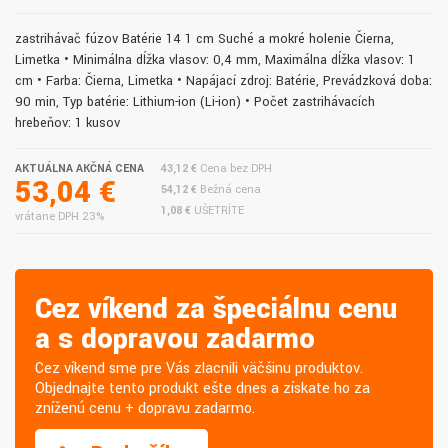
zastrihávač fúzov Batérie 14 1 cm Suché a mokré holenie Čierna,
Limetka • Minimálna dĺžka vlasov: 0,4 mm, Maximálna dĺžka vlasov: 1
cm • Farba: Čierna, Limetka • Napájací zdroj: Batérie, Prevádzková doba:
90 min, Typ batérie: Lithium-ion (Li-ion) • Počet zastrihávacích
hrebeňov: 1 kusov
AKTUÁLNA AKČNÁ CENA
43,12 €
Cena bez DPH
53,04 €
54,12 €
Bežná cena
1,08 €
UŠETRÍTE
vrátane DPH 23%
Cez víkend za špeciálnu cenu
a s dopravou zadarmo
Cez víkend sme pre Vás zlacnili väčšinu produktov.
Objednajte tento produkt ešte dnes a získate ho za
zníženú cenu + dopravu zadarmo.